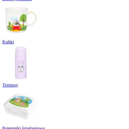
Kubki
Termosy
Pojemniki śniadaniowe