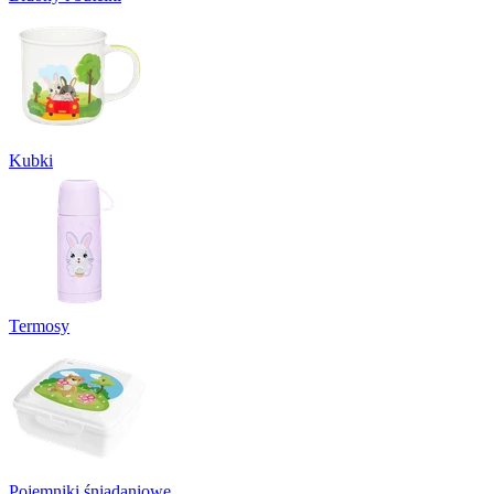
Kubki
Termosy
Pojemniki śniadaniowe