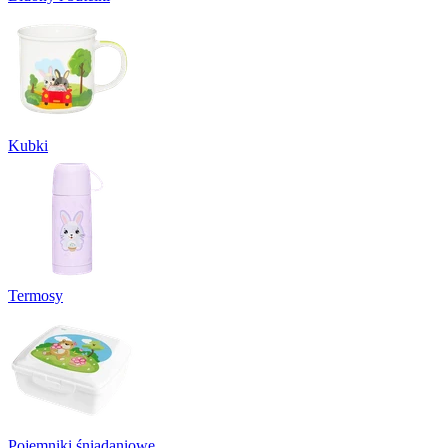
Kubki
Termosy
Pojemniki śniadaniowe