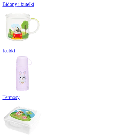
Bidony i butelki
Kubki
Termosy