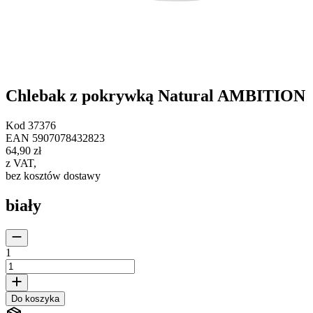
Chlebak z pokrywką Natural AMBITION
Kod
37376
EAN
5907078432823
64,90 zł
z VAT
,
bez kosztów dostawy
biały
1
Do koszyka