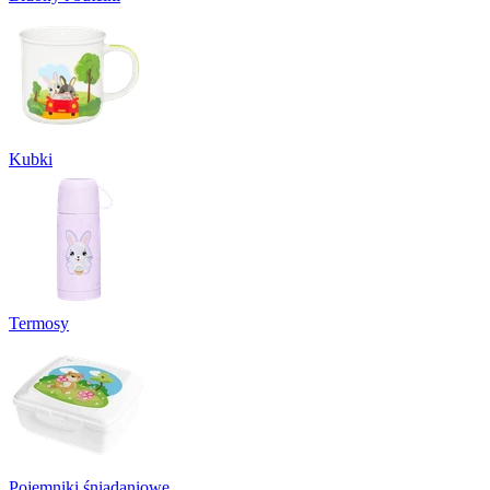
Kubki
Termosy
Pojemniki śniadaniowe