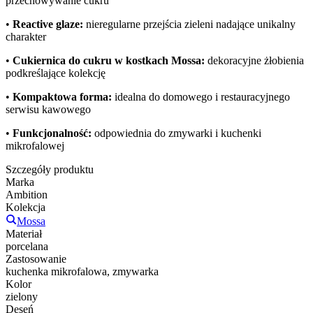
przechowywanie cukru
•
Reactive glaze:
nieregularne przejścia zieleni nadające unikalny
charakter
•
Cukiernica do cukru w kostkach Mossa:
dekoracyjne żłobienia
podkreślające kolekcję
•
Kompaktowa forma:
idealna do domowego i restauracyjnego
serwisu kawowego
•
Funkcjonalność:
odpowiednia do zmywarki i kuchenki
mikrofalowej
Szczegóły produktu
Marka
Ambition
Kolekcja
Mossa
Materiał
porcelana
Zastosowanie
kuchenka mikrofalowa, zmywarka
Kolor
zielony
Deseń