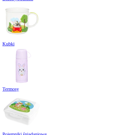
Kubki
Termosy
Pojemniki śniadaniowe