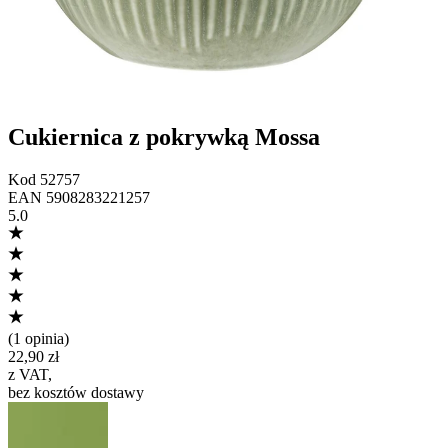
Cukiernica z pokrywką Mossa
Kod
52757
EAN
5908283221257
5.0
(
1 opinia
)
22,90 zł
z VAT
,
bez kosztów dostawy