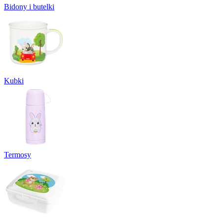
Bidony i butelki
Kubki
Termosy