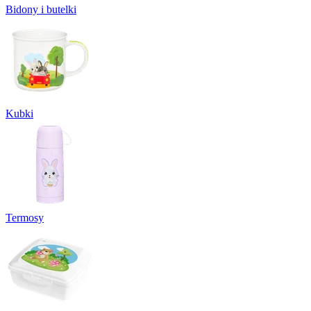
Bidony i butelki
Kubki
Termosy