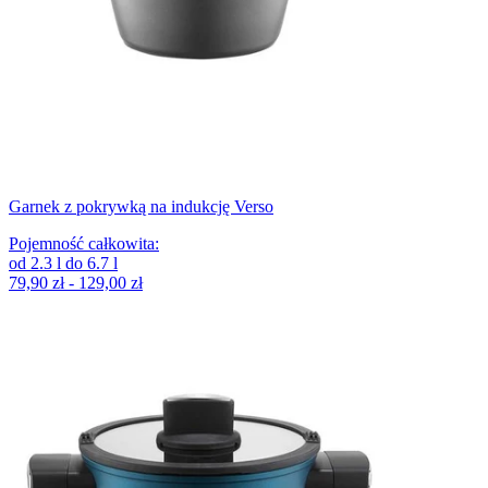
Garnek z pokrywką na indukcję Verso
Pojemność całkowita
:
od
2.3
l
do
6.7
l
79,90 zł - 129,00 zł