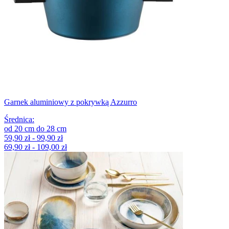
Garnek aluminiowy z pokrywką Azzurro
Średnica
:
od
20
cm
do
28
cm
59,90 zł - 99,90 zł
69,90 zł - 109,00 zł