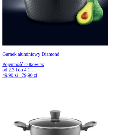
Garnek aluminiowy Diamond
Pojemność całkowita
:
od
2.3
l
do
4.1
l
49,90 zł - 79,90 zł