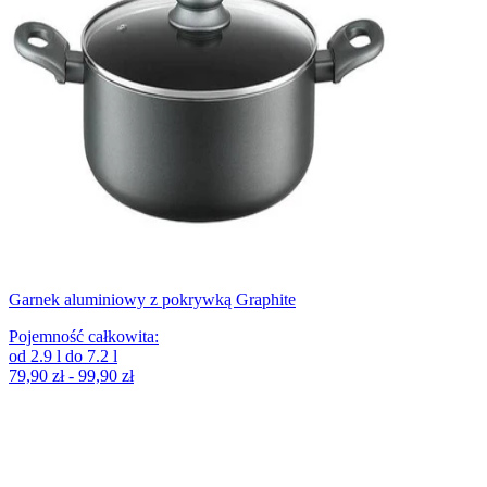
Garnek aluminiowy z pokrywką Graphite
Pojemność całkowita
:
od
2.9
l
do
7.2
l
79,90 zł - 99,90 zł