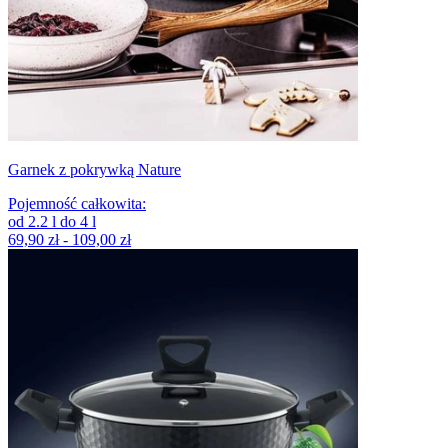
Garnek z pokrywką Nature
Pojemność całkowita
:
od
2.2
l
do
4
l
69,90 zł - 109,00 zł