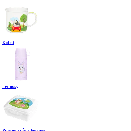
Kubki
Termosy
Pojemniki śniadaniowe