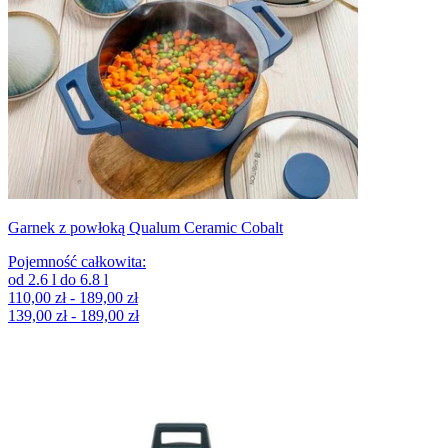
Garnek z powłoką Qualum Ceramic Cobalt
Pojemność całkowita
:
od
2.6
l
do
6.8
l
110,00 zł - 189,00 zł
139,00 zł - 189,00 zł