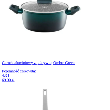
Garnek aluminiowy z pokrywką Ombre Green
Pojemność całkowita
:
4.3
l
69,90 zł