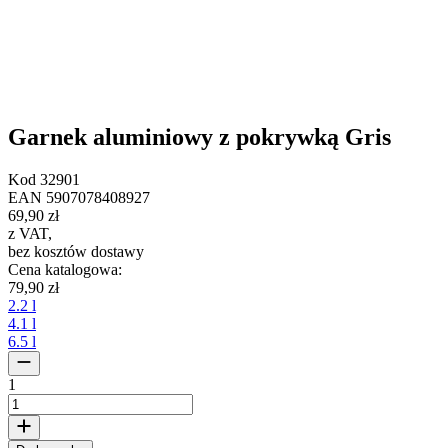
Garnek aluminiowy z pokrywką Gris
Kod
32901
EAN
5907078408927
69,90 zł
z VAT
,
bez kosztów dostawy
Cena katalogowa
:
79,90 zł
2.2 l
4.1 l
6.5 l
1