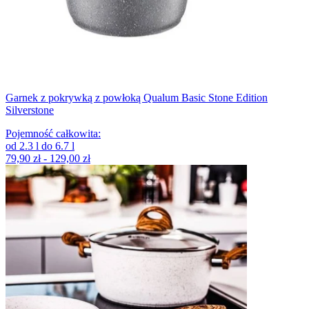
Garnek z pokrywką z powłoką Qualum Basic Stone Edition
Silverstone
Pojemność całkowita
:
od
2.3
l
do
6.7
l
79,90 zł - 129,00 zł