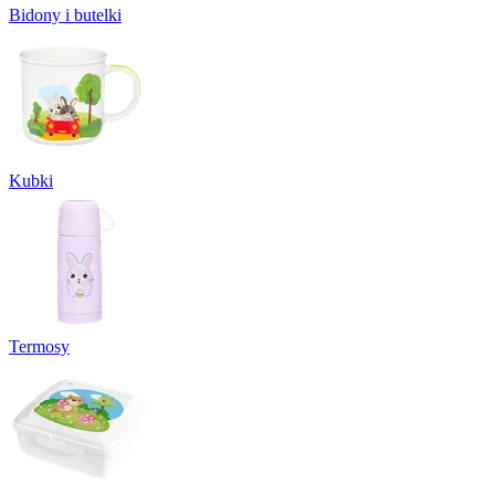
Bidony i butelki
Kubki
Termosy