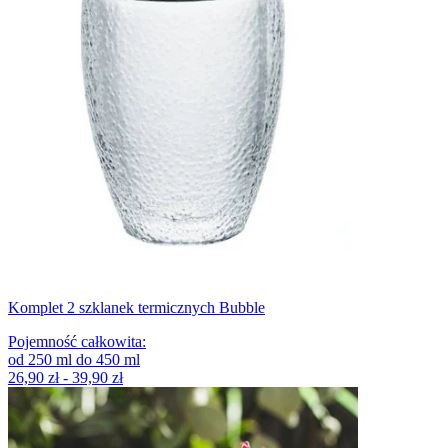
Komplet 2 szklanek termicznych Bubble
Pojemność całkowita
:
od
250
ml
do
450
ml
26,90 zł - 39,90 zł