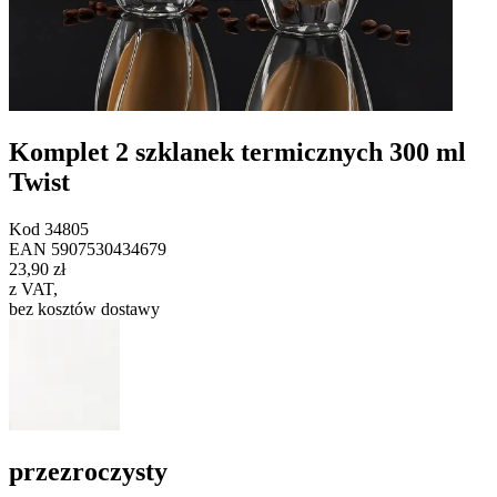
Komplet 2 szklanek termicznych 300 ml
Twist
Kod
34805
EAN
5907530434679
23,90 zł
z VAT
,
bez kosztów dostawy
przezroczysty