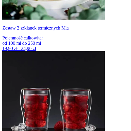
Zestaw 2 szklanek termicznych Mia
Pojemność całkowita
:
od
100
ml
do
250
ml
19,90 zł - 24,90 zł