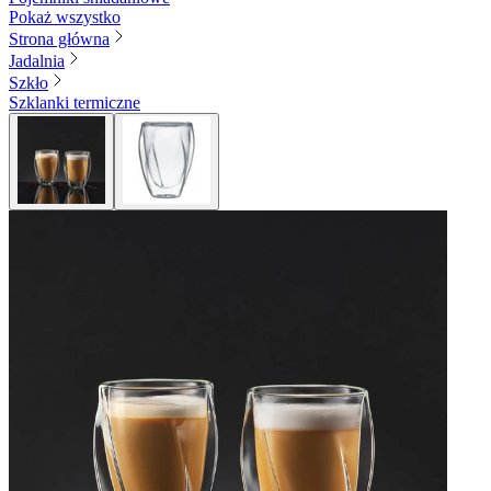
Pokaż wszystko
Strona główna
Jadalnia
Szkło
Szklanki termiczne