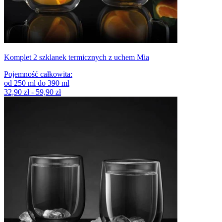
Komplet 2 szklanek termicznych z uchem Mia
Pojemność całkowita
:
od
250
ml
do
390
ml
32,90 zł - 59,90 zł