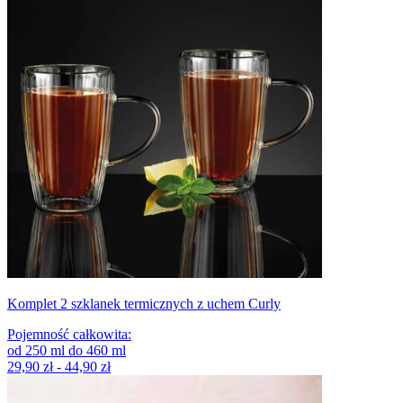
Komplet 2 szklanek termicznych z uchem Curly
Pojemność całkowita
:
od
250
ml
do
460
ml
29,90 zł - 44,90 zł