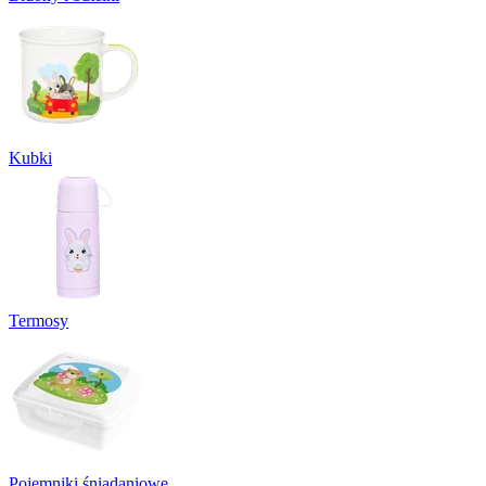
Kubki
Termosy
Pojemniki śniadaniowe