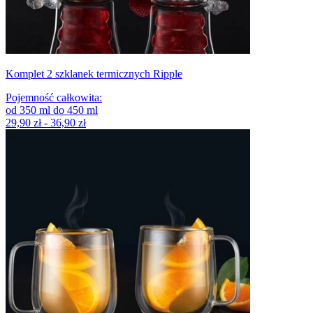
Komplet 2 szklanek termicznych Ripple
Pojemność całkowita
:
od
350
ml
do
450
ml
29,90 zł - 36,90 zł