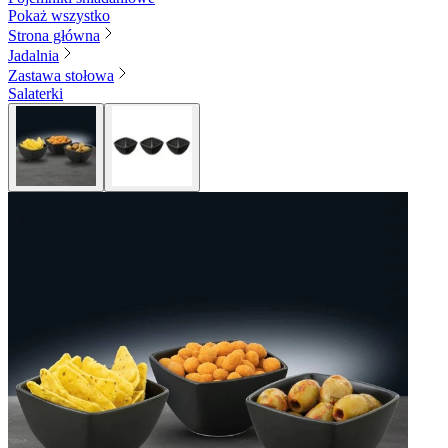
Pokaż wszystko
Strona główna
Jadalnia
Zastawa stołowa
Salaterki