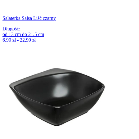
Salaterka Salsa Liść czarny
Długość
:
od
13
cm
do
21.5
cm
6,90 zł - 22,90 zł