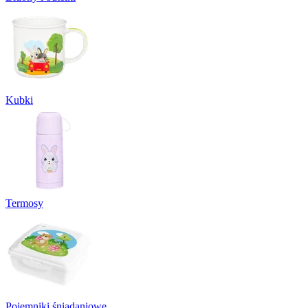
Kubki
Termosy
Pojemniki śniadaniowe