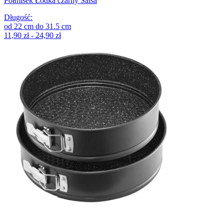
Półmisek Łódka czarny Salsa
Długość
:
od
22
cm
do
31.5
cm
11,90 zł - 24,90 zł