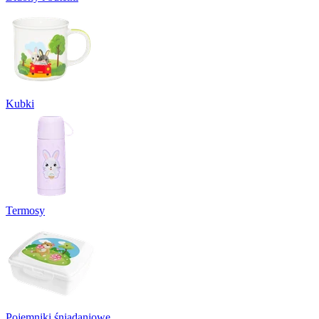
Kubki
Termosy
Pojemniki śniadaniowe