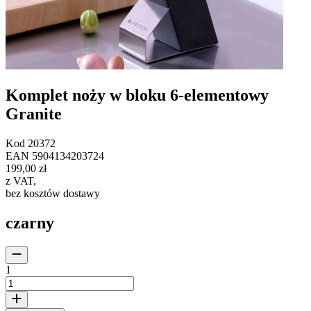
Komplet noży w bloku 6-elementowy
Granite
Kod
20372
EAN
5904134203724
199,00 zł
z VAT
,
bez kosztów dostawy
czarny
1