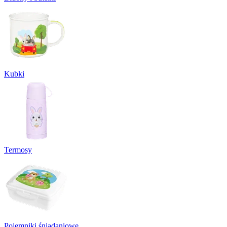
Kubki
Termosy
Pojemniki śniadaniowe