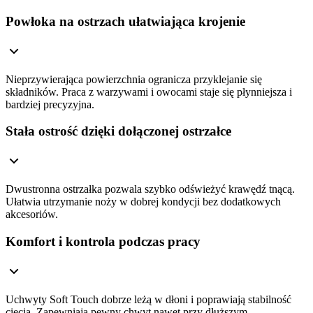
Powłoka na ostrzach ułatwiająca krojenie
Nieprzywierająca powierzchnia ogranicza przyklejanie się
składników. Praca z warzywami i owocami staje się płynniejsza i
bardziej precyzyjna.
Stała ostrość dzięki dołączonej ostrzałce
Dwustronna ostrzałka pozwala szybko odświeżyć krawędź tnącą.
Ułatwia utrzymanie noży w dobrej kondycji bez dodatkowych
akcesoriów.
Komfort i kontrola podczas pracy
Uchwyty Soft Touch dobrze leżą w dłoni i poprawiają stabilność
cięcia. Zapewniają pewny chwyt nawet przy dłuższym