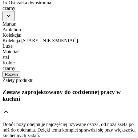
1x Ostrzałka dwustronna
czarny
Marka
:
Ambition
Kolekcja
:
Kolekcja [STARY - NIE ZMIENIAĆ]
:
Luxe
Materiał
:
stal
Kolor
:
czarny
Rozwiń
Zalety produktu
Zestaw zaprojektowany do codziennej pracy w
kuchni
Dobór noży obejmuje najczęściej używane ostrza, od noża szefa po
nóż do obierania. Dzięki temu komplet sprawdzi się przy większości
kuchennych zadań.