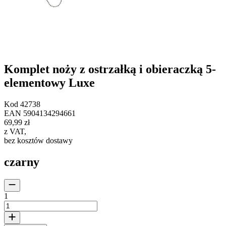
Komplet noży z ostrzałką i obieraczką 5-
elementowy Luxe
Kod
42738
EAN
5904134294661
69,99 zł
z VAT
,
bez kosztów dostawy
czarny
1