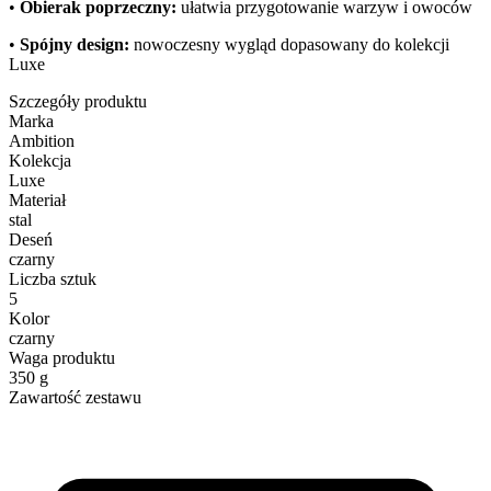
•
Obierak poprzeczny:
ułatwia przygotowanie warzyw i owoców
•
Spójny design:
nowoczesny wygląd dopasowany do kolekcji
Luxe
Szczegóły produktu
Marka
Ambition
Kolekcja
Luxe
Materiał
stal
Deseń
czarny
Liczba sztuk
5
Kolor
czarny
Waga produktu
350 g
Zawartość zestawu