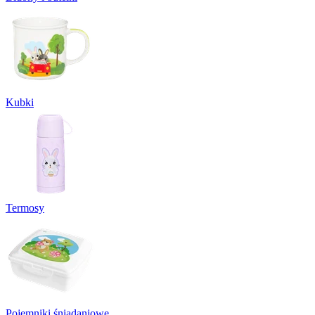
Kubki
Termosy
Pojemniki śniadaniowe