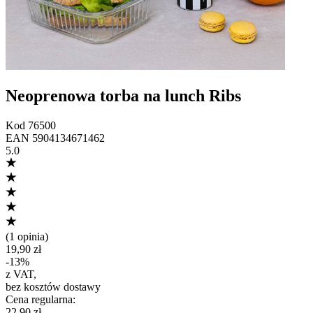
Neoprenowa torba na lunch Ribs
Kod
76500
EAN
5904134671462
5.0
(
1 opinia
)
19,90 zł
-
13
%
z VAT
,
bez kosztów dostawy
Cena regularna
:
22,90 zł