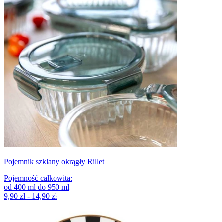
Pojemnik szklany okrągły Rillet
Pojemność całkowita
:
od
400
ml
do
950
ml
9,90 zł - 14,90 zł