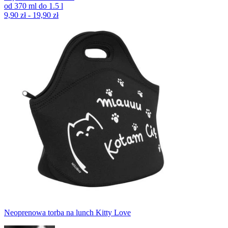
od
370
ml
do
1.5
l
9,90 zł - 19,90 zł
Neoprenowa torba na lunch Kitty Love