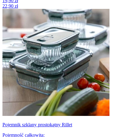
19,90 zł
22,90 zł
Pojemnik szklany prostokątny Rillet
Pojemność całkowita
: