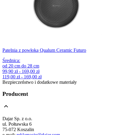
Patelnia z powłoką Qualum Ceramic Futuro
Średnica
:
od
20
cm
do
28
cm
99,90 zł - 169,00 zł
119,00 zł - 169,00 zł
Bezpieczeństwo i dodatkowe materiały
Producent
Dajar Sp. z o.o.
ul. Połtawska 6
75-072 Koszalin
e-mail:
reklamacje@dajar.com