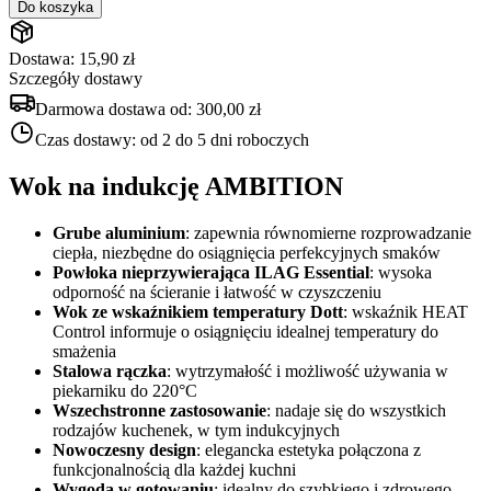
Do koszyka
Dostawa: 15,90 zł
Szczegóły dostawy
Darmowa dostawa od:
300,00 zł
Czas dostawy:
od 2 do 5 dni roboczych
Wok na indukcję AMBITION
Grube aluminium
: zapewnia równomierne rozprowadzanie
ciepła, niezbędne do osiągnięcia perfekcyjnych smaków
Powłoka nieprzywierająca ILAG Essential
: wysoka
odporność na ścieranie i łatwość w czyszczeniu
Wok ze wskaźnikiem temperatury Dott
: wskaźnik HEAT
Control informuje o osiągnięciu idealnej temperatury do
smażenia
Stalowa rączka
: wytrzymałość i możliwość używania w
piekarniku do 220°C
Wszechstronne zastosowanie
: nadaje się do wszystkich
rodzajów kuchenek, w tym indukcyjnych
Nowoczesny design
: elegancka estetyka połączona z
funkcjonalnością dla każdej kuchni
Wygoda w gotowaniu
: idealny do szybkiego i zdrowego