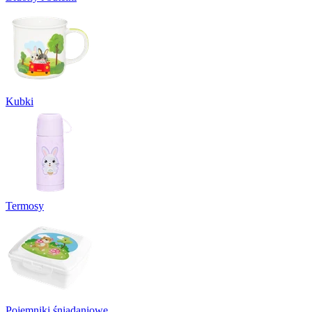
Kubki
Termosy
Pojemniki śniadaniowe