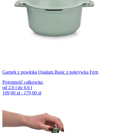
Garnek z powłoką Qualum Basic z pokrywką Fern
Pojemność całkowita
:
od
2.6
l
do
6.6
l
109,00 zł - 179,00 zł