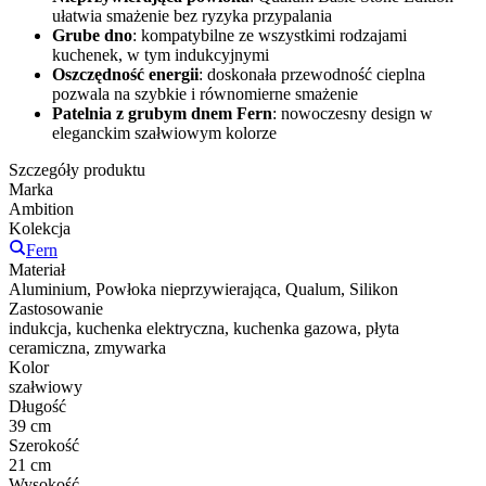
ułatwia smażenie bez ryzyka przypalania
Grube dno
: kompatybilne ze wszystkimi rodzajami
kuchenek, w tym indukcyjnymi
Oszczędność energii
: doskonała przewodność cieplna
pozwala na szybkie i równomierne smażenie
Patelnia z grubym dnem Fern
: nowoczesny design w
eleganckim szałwiowym kolorze
Szczegóły produktu
Marka
Ambition
Kolekcja
Fern
Materiał
Aluminium, Powłoka nieprzywierająca, Qualum, Silikon
Zastosowanie
indukcja, kuchenka elektryczna, kuchenka gazowa, płyta
ceramiczna, zmywarka
Kolor
szałwiowy
Długość
39 cm
Szerokość
21 cm
Wysokość