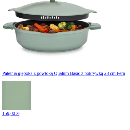
Patelnia głęboka z powłoką Qualum Basic z pokrywką 28 cm Fern
159,00 zł