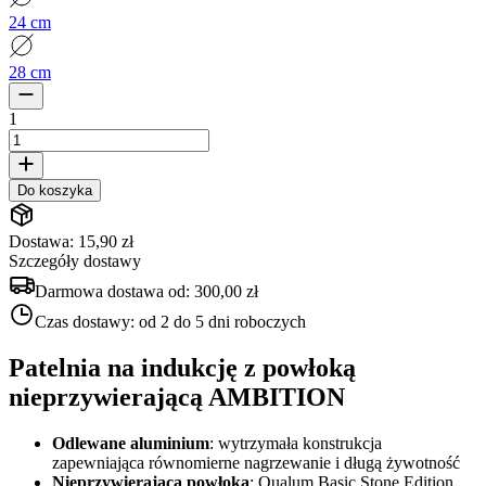
24 cm
28 cm
1
Do koszyka
Dostawa: 15,90 zł
Szczegóły dostawy
Darmowa dostawa od:
300,00 zł
Czas dostawy:
od 2 do 5 dni roboczych
Patelnia na indukcję z powłoką
nieprzywierającą AMBITION
Odlewane aluminium
: wytrzymała konstrukcja
zapewniająca równomierne nagrzewanie i długą żywotność
Nieprzywierająca powłoka
: Qualum Basic Stone Edition