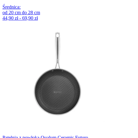
Średnica
:
od
20
cm
do
28
cm
44,90 zł - 69,90 zł
Patelnia z powłoką Qualum Ceramic Futuro