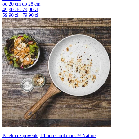
od
20
cm
do
28
cm
49,90 zł - 79,90 zł
59,90 zł - 79,90 zł
Patelnia z powłoką Pfluon Cookmark™ Nature