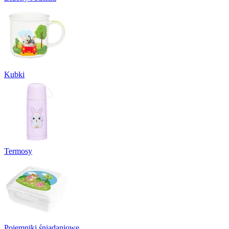
Kubki
Termosy
Pojemniki śniadaniowe