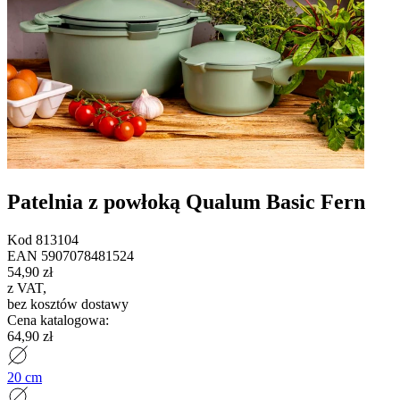
Patelnia z powłoką Qualum Basic Fern
Kod
813104
EAN
5907078481524
54,90 zł
z VAT
,
bez kosztów dostawy
Cena katalogowa
:
64,90 zł
20 cm