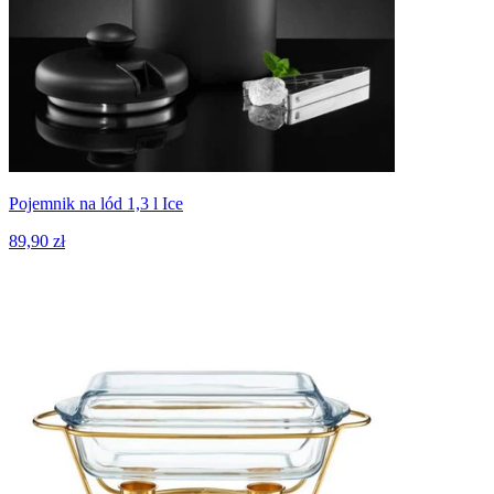
Pojemnik na lód 1,3 l Ice
89,90 zł