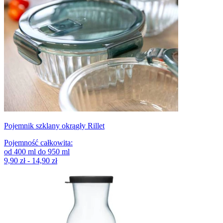
Pojemnik szklany okrągły Rillet
Pojemność całkowita
:
od
400
ml
do
950
ml
9,90 zł - 14,90 zł