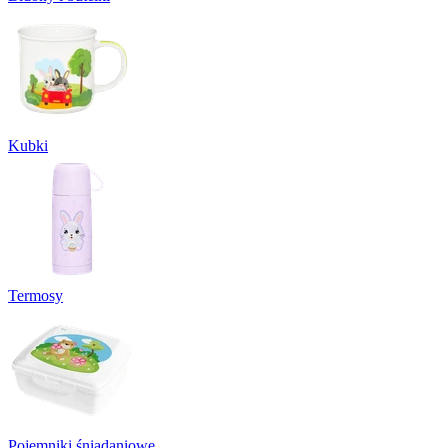
Kubki
Termosy
Pojemniki śniadaniowe