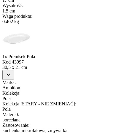
17 cm
Wysokość
:
1.5 cm
Waga produktu
:
0.402 kg
1x Półmisek Pola
Kod
43997
30,5 x 21 cm
Marka
:
Ambition
Kolekcja
:
Pola
Kolekcja [STARY - NIE ZMIENIAĆ]
:
Pola
Materiał
:
porcelana
Zastosowanie
:
kuchenka mikrofalowa, zmywarka