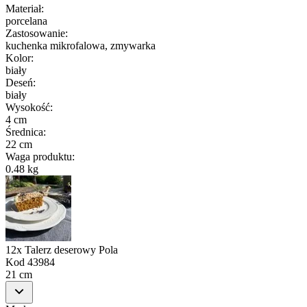
Materiał
:
porcelana
Zastosowanie
:
kuchenka mikrofalowa, zmywarka
Kolor
:
biały
Deseń
:
biały
Wysokość
:
4 cm
Średnica
:
22 cm
Waga produktu
:
0.48 kg
12x Talerz deserowy Pola
Kod
43984
21 cm