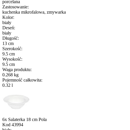
porcelana
Zastosowanie
:
kuchenka mikrofalowa, zmywarka
Kolor
:
biały
Deseń
:
biały
Długość
:
13 cm
Szerokość
:
9.5 cm
Wysokość
:
9.5 cm
Waga produktu
:
0.268 kg
Pojemność całkowita
:
0.32 l
6x Salaterka 18 cm Pola
Kod
43994
biały