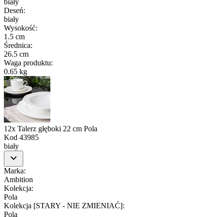
biały
Deseń
:
biały
Wysokość
:
1.5 cm
Średnica
:
26.5 cm
Waga produktu
:
0.65 kg
12x Talerz głęboki 22 cm Pola
Kod
43985
biały
Marka
:
Ambition
Kolekcja
:
Pola
Kolekcja [STARY - NIE ZMIENIAĆ]
:
Pola