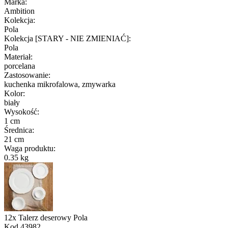
Marka
:
Ambition
Kolekcja
:
Pola
Kolekcja [STARY - NIE ZMIENIAĆ]
:
Pola
Materiał
:
porcelana
Zastosowanie
:
kuchenka mikrofalowa, zmywarka
Kolor
:
biały
Wysokość
:
1 cm
Średnica
:
21 cm
Waga produktu
:
0.35 kg
12x Talerz deserowy Pola
Kod
43982