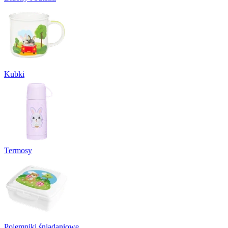
Kubki
Termosy
Pojemniki śniadaniowe