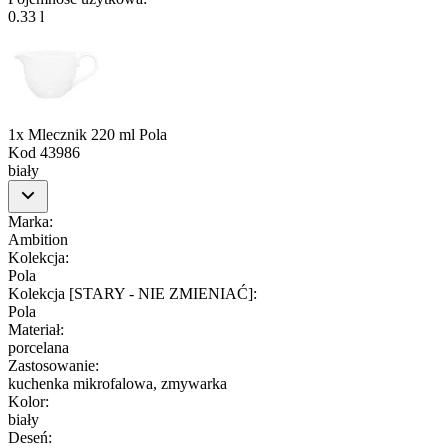
0.33 l
1x Mlecznik 220 ml Pola
Kod
43986
biały
Marka
:
Ambition
Kolekcja
:
Pola
Kolekcja [STARY - NIE ZMIENIAĆ]
:
Pola
Materiał
:
porcelana
Zastosowanie
:
kuchenka mikrofalowa, zmywarka
Kolor
:
biały
Deseń
: