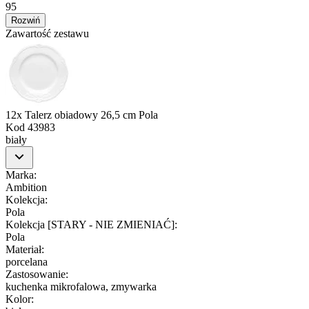
95
Rozwiń
Zawartość zestawu
12x Talerz obiadowy 26,5 cm Pola
Kod
43983
biały
Marka
:
Ambition
Kolekcja
:
Pola
Kolekcja [STARY - NIE ZMIENIAĆ]
:
Pola
Materiał
:
porcelana
Zastosowanie
:
kuchenka mikrofalowa, zmywarka
Kolor
: