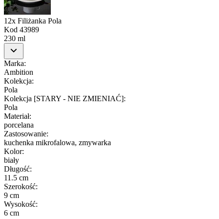
12x Filiżanka Pola
Kod
43989
230 ml
Marka
:
Ambition
Kolekcja
:
Pola
Kolekcja [STARY - NIE ZMIENIAĆ]
:
Pola
Materiał
:
porcelana
Zastosowanie
:
kuchenka mikrofalowa, zmywarka
Kolor
:
biały
Długość
:
11.5 cm
Szerokość
:
9 cm
Wysokość
:
6 cm