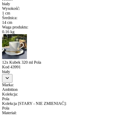
biały
Wysokość
:
1 cm
Średnica
:
14 cm
Waga produktu
:
0.16 kg
12x Kubek 320 ml Pola
Kod
43991
biały
Marka
:
Ambition
Kolekcja
:
Pola
Kolekcja [STARY - NIE ZMIENIAĆ]
:
Pola
Materiał
: