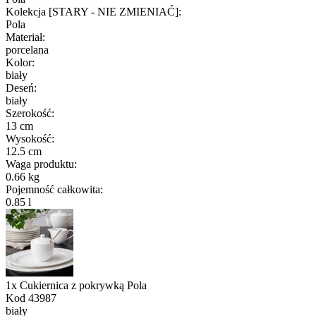
Kolekcja [STARY - NIE ZMIENIAĆ]
:
Pola
Materiał
:
porcelana
Kolor
:
biały
Deseń
:
biały
Szerokość
:
13 cm
Wysokość
:
12.5 cm
Waga produktu
:
0.66 kg
Pojemność całkowita
:
0.85 l
1x Cukiernica z pokrywką Pola
Kod
43987
biały