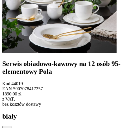
Serwis obiadowo-kawowy na 12 osób 95-
elementowy Pola
Kod
44019
EAN
5907078417257
1890,00 zł
z VAT
,
bez kosztów dostawy
biały