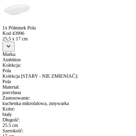
1x Półmisek Pola
Kod
43996
25,5 x 17 cm
Marka
:
Ambition
Kolekcja
:
Pola
Kolekcja [STARY - NIE ZMIENIAĆ]
:
Pola
Materiał
:
porcelana
Zastosowanie
:
kuchenka mikrofalowa, zmywarka
Kolor
:
biały
Długość
:
25.5 cm
Szerokość
: