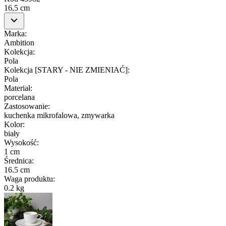
16,5 cm
Marka
:
Ambition
Kolekcja
:
Pola
Kolekcja [STARY - NIE ZMIENIAĆ]
:
Pola
Materiał
:
porcelana
Zastosowanie
:
kuchenka mikrofalowa, zmywarka
Kolor
:
biały
Wysokość
:
1 cm
Średnica
:
16.5 cm
Waga produktu
:
0.2 kg