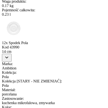
Waga produktu
:
0.17 kg
Pojemność całkowita
:
0.23 l
12x Spodek Pola
Kod
43990
14 cm
Marka
:
Ambition
Kolekcja
:
Pola
Kolekcja [STARY - NIE ZMIENIAĆ]
:
Pola
Materiał
:
porcelana
Zastosowanie
:
kuchenka mikrofalowa, zmywarka
Kolor
: