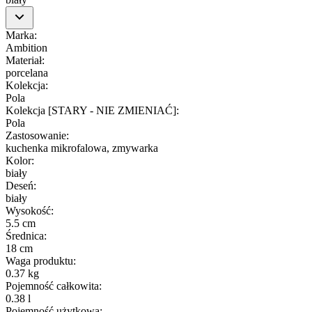
Marka
:
Ambition
Materiał
:
porcelana
Kolekcja
:
Pola
Kolekcja [STARY - NIE ZMIENIAĆ]
:
Pola
Zastosowanie
:
kuchenka mikrofalowa, zmywarka
Kolor
:
biały
Deseń
:
biały
Wysokość
:
5.5 cm
Średnica
:
18 cm
Waga produktu
:
0.37 kg
Pojemność całkowita
:
0.38 l
Pojemność użytkowa
: