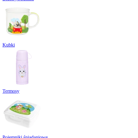
Kubki
Termosy
Pojemniki śniadaniowe