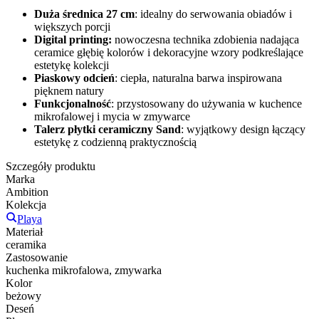
Duża średnica 27 cm
: idealny do serwowania obiadów i
większych porcji
Digital printing:
nowoczesna technika zdobienia nadająca
ceramice głębię kolorów i dekoracyjne wzory podkreślające
estetykę kolekcji
Piaskowy odcień
: ciepła, naturalna barwa inspirowana
pięknem natury
Funkcjonalność
: przystosowany do używania w kuchence
mikrofalowej i mycia w zmywarce
Talerz płytki ceramiczny Sand
: wyjątkowy design łączący
estetykę z codzienną praktycznością
Szczegóły produktu
Marka
Ambition
Kolekcja
Playa
Materiał
ceramika
Zastosowanie
kuchenka mikrofalowa, zmywarka
Kolor
beżowy
Deseń