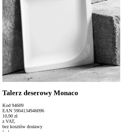
Talerz deserowy Monaco
Kod
94609
EAN
5904134946096
10,90 zł
z VAT
,
bez kosztów dostawy