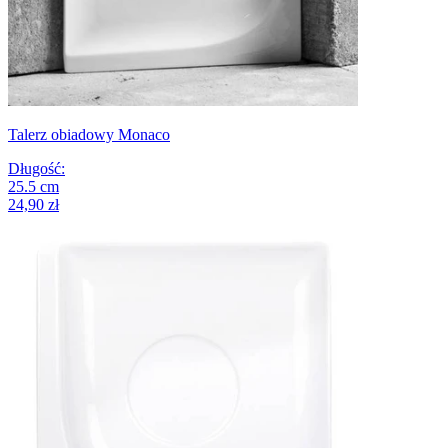
Talerz obiadowy Monaco
Długość
:
25.5
cm
24,90 zł