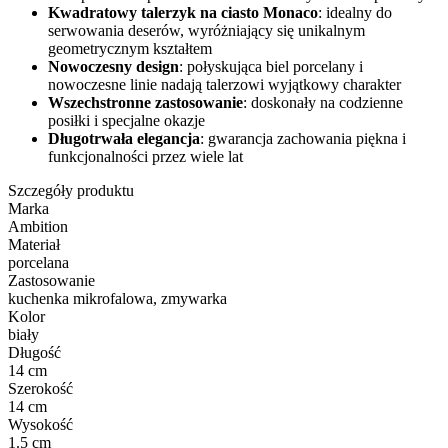
Kwadratowy talerzyk na ciasto Monaco
: idealny do
serwowania deserów, wyróżniający się unikalnym
geometrycznym kształtem
Nowoczesny design
: połyskująca biel porcelany i
nowoczesne linie nadają talerzowi wyjątkowy charakter
Wszechstronne zastosowanie
: doskonały na codzienne
posiłki i specjalne okazje
Długotrwała elegancja
: gwarancja zachowania piękna i
funkcjonalności przez wiele lat
Szczegóły produktu
Marka
Ambition
Materiał
porcelana
Zastosowanie
kuchenka mikrofalowa, zmywarka
Kolor
biały
Długość
14 cm
Szerokość
14 cm
Wysokość
1.5 cm