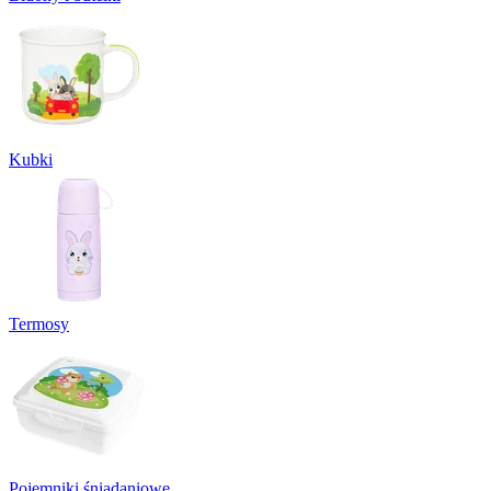
Kubki
Termosy
Pojemniki śniadaniowe