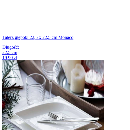
Talerz głęboki 22,5 x 22,5 cm Monaco
Długość
:
22.5
cm
19,90 zł