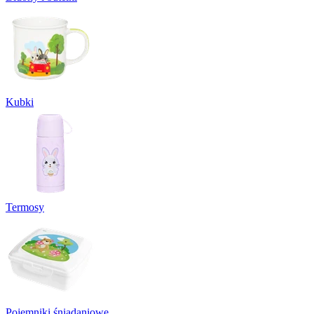
Kubki
Termosy
Pojemniki śniadaniowe