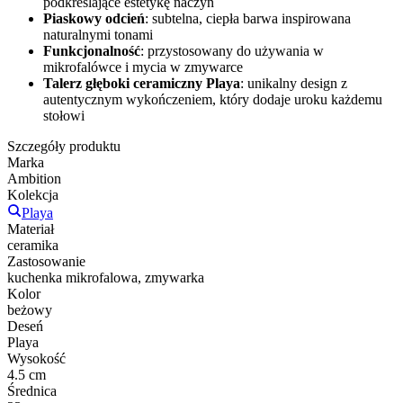
podkreślające estetykę naczyń
Piaskowy odcień
: subtelna, ciepła barwa inspirowana
naturalnymi tonami
Funkcjonalność
: przystosowany do używania w
mikrofalówce i mycia w zmywarce
Talerz głęboki ceramiczny Playa
: unikalny design z
autentycznym wykończeniem, który dodaje uroku każdemu
stołowi
Szczegóły produktu
Marka
Ambition
Kolekcja
Playa
Materiał
ceramika
Zastosowanie
kuchenka mikrofalowa, zmywarka
Kolor
beżowy
Deseń
Playa
Wysokość
4.5 cm
Średnica