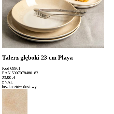
Talerz głęboki 23 cm Playa
Kod
69961
EAN
5907078480183
23,90 zł
z VAT
,
bez kosztów dostawy