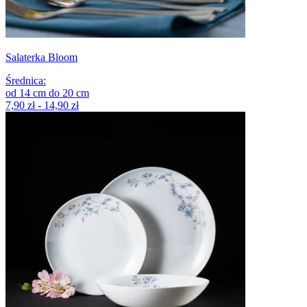
Salaterka Bloom
Średnica
:
od
14
cm
do
20
cm
7,90 zł - 14,90 zł