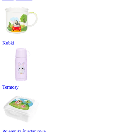
Kubki
Termosy
Pojemniki śniadaniowe