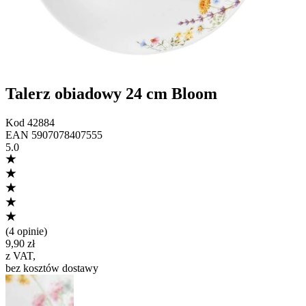
Talerz obiadowy 24 cm Bloom
Kod
42884
EAN
5907078407555
5.0
(
4 opinie
)
9,90 zł
z VAT
,
bez kosztów dostawy