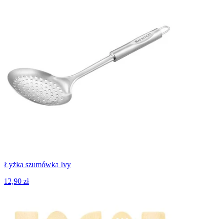
Łyżka szumówka Ivy
12,90 zł