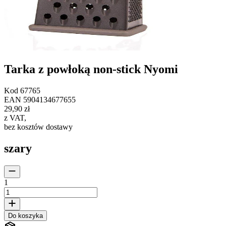
Tarka z powłoką non-stick Nyomi
Kod
67765
EAN
5904134677655
29,90 zł
z VAT
,
bez kosztów dostawy
szary
1
Do koszyka