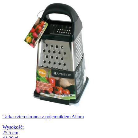
Tarka czterostronna z pojemnikiem Allora
Wysokość
:
25.5
cm