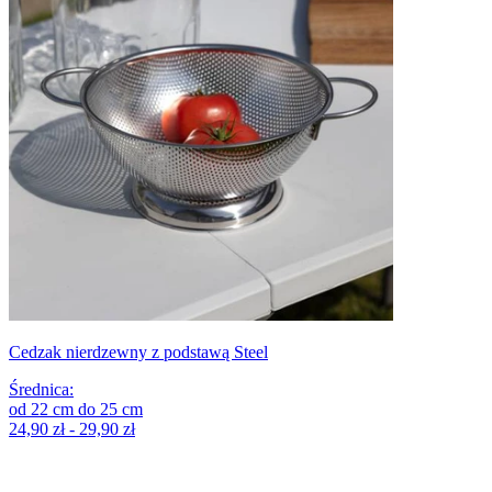
Cedzak nierdzewny z podstawą Steel
Średnica
:
od
22
cm
do
25
cm
24,90 zł - 29,90 zł