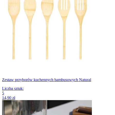
Zestaw przyborów kuchennych bambusowych Natural
Liczba sztuk
:
5
14,90 zł