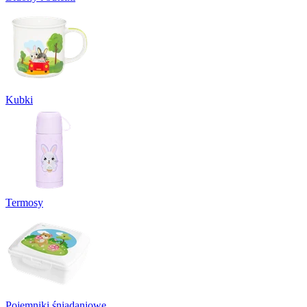
Kubki
Termosy
Pojemniki śniadaniowe