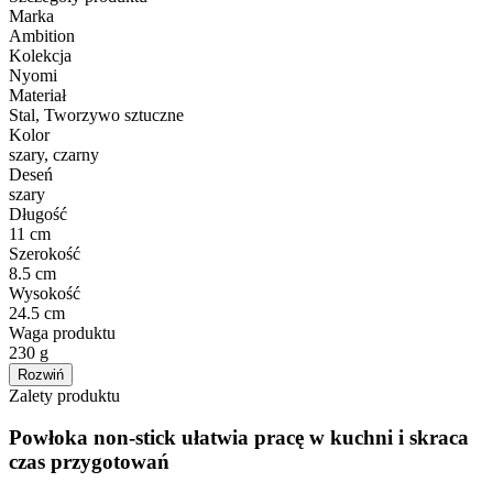
Marka
Ambition
Kolekcja
Nyomi
Materiał
Stal, Tworzywo sztuczne
Kolor
szary, czarny
Deseń
szary
Długość
11 cm
Szerokość
8.5 cm
Wysokość
24.5 cm
Waga produktu
230 g
Rozwiń
Zalety produktu
Powłoka non-stick ułatwia pracę w kuchni i skraca
czas przygotowań