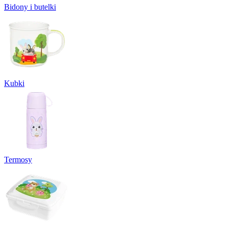
Bidony i butelki
Kubki
Termosy