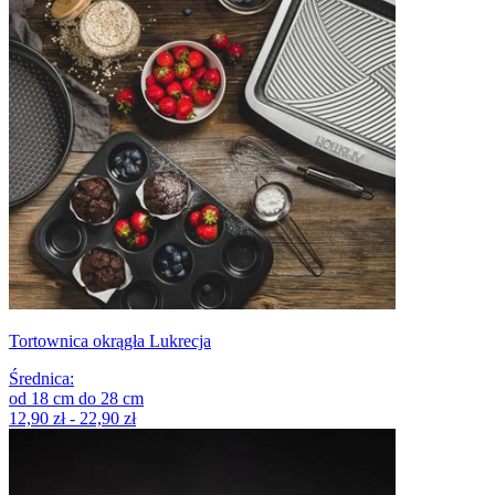
Tortownica okrągła Lukrecja
Średnica
:
od
18
cm
do
28
cm
12,90 zł - 22,90 zł