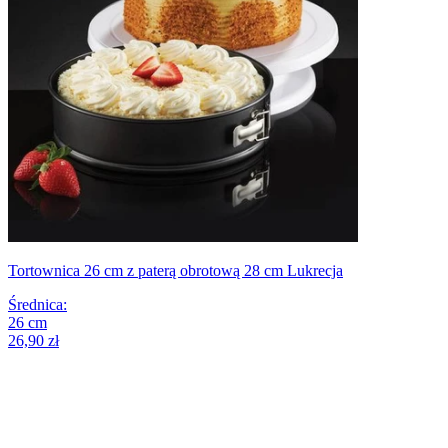
Tortownica 26 cm z paterą obrotową 28 cm Lukrecja
Średnica
:
26
cm
26,90 zł