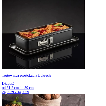
Tortownica prostokątna Lukrecja
Długość
:
od
31.2
cm
do
39
cm
24,90 zł - 34,90 zł