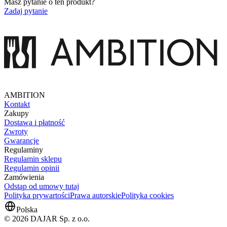
Masz pytanie o ten produkt?
Zadaj pytanie
AMBITION
Kontakt
Zakupy
Dostawa i płatność
Zwroty
Gwarancje
Regulaminy
Regulamin sklepu
Regulamin opinii
Zamówienia
Odstąp od umowy tutaj
Polityka prywartości
Prawa autorskie
Polityka cookies
Polska
© 2026 DAJAR Sp. z o.o.