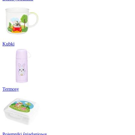
Kubki
Termosy
Pojemniki śniadaniowe