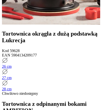
Tortownica okrągła z dużą podstawką
Lukrecja
Kod
59628
EAN
5904134209177
26 cm
27 cm
28 cm
Chwilowo niedostępny
Tortownica z odpinanymi bokami