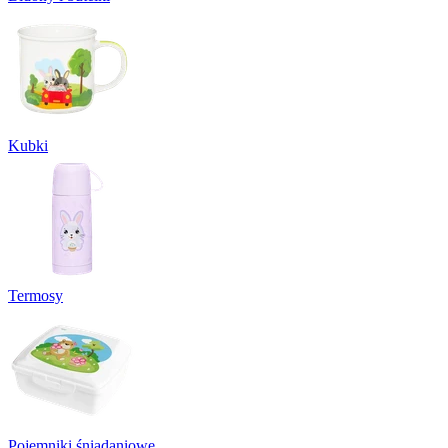
Kubki
Termosy
Pojemniki śniadaniowe