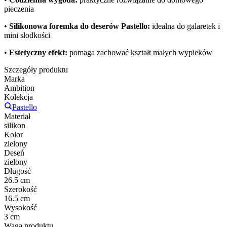
pieczenia
•
Silikonowa foremka do deserów Pastello:
idealna do galaretek i
mini słodkości
•
Estetyczny efekt:
pomaga zachować kształt małych wypieków
Szczegóły produktu
Marka
Ambition
Kolekcja
Pastello
Materiał
silikon
Kolor
zielony
Deseń
zielony
Długość
26.5 cm
Szerokość
16.5 cm
Wysokość
3 cm
Waga produktu