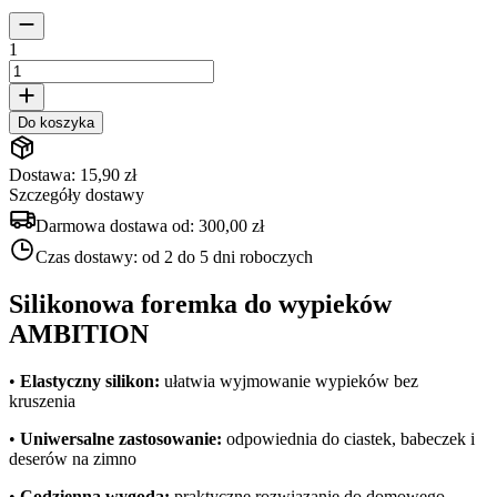
1
Do koszyka
Dostawa: 15,90 zł
Szczegóły dostawy
Darmowa dostawa od:
300,00 zł
Czas dostawy:
od 2 do 5 dni roboczych
Silikonowa foremka do wypieków
AMBITION
•
Elastyczny silikon:
ułatwia wyjmowanie wypieków bez
kruszenia
•
Uniwersalne zastosowanie:
odpowiednia do ciastek, babeczek i
deserów na zimno
•
Codzienna wygoda:
praktyczne rozwiązanie do domowego