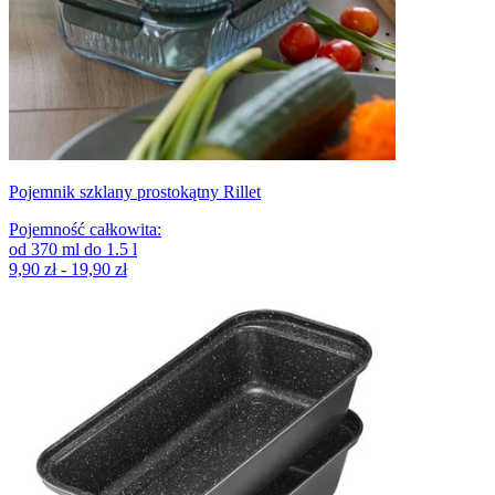
Pojemnik szklany prostokątny Rillet
Pojemność całkowita
:
od
370
ml
do
1.5
l
9,90 zł - 19,90 zł