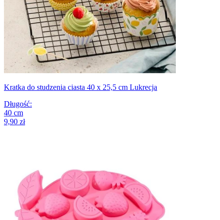
Kratka do studzenia ciasta 40 x 25,5 cm Lukrecja
Długość
:
40
cm
9,90 zł