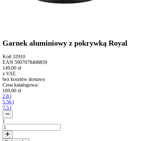
Garnek aluminiowy z pokrywką Royal
Kod
32910
EAN
5907078408859
149,00 zł
z VAT
,
bez kosztów dostawy
Cena katalogowa
:
169,00 zł
2.8 l
5.56 l
7.5 l
1