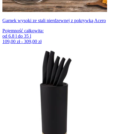
Garnek wysoki ze stali nierdzewnej z pokrywką Acero
Pojemność całkowita
:
od
6.8
l
do
35
l
109,00 zł - 309,00 zł