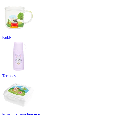
Kubki
Termosy
Pojemniki śniadaniowe