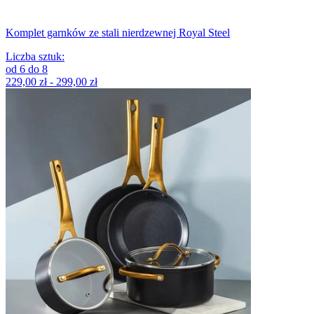
Komplet garnków ze stali nierdzewnej Royal Steel
Liczba sztuk
:
od
6
do
8
229,00 zł - 299,00 zł