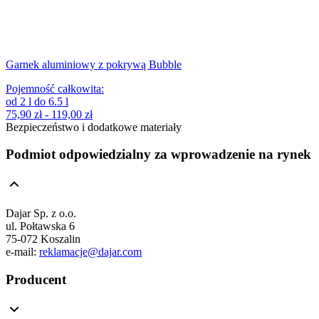
Garnek aluminiowy z pokrywą Bubble
Pojemność całkowita
:
od
2
l
do
6.5
l
75,90 zł - 119,00 zł
Bezpieczeństwo i dodatkowe materiały
Podmiot odpowiedzialny za wprowadzenie na rynek
Dajar Sp. z o.o.
ul. Połtawska 6
75-072 Koszalin
e-mail:
reklamacje@dajar.com
Producent