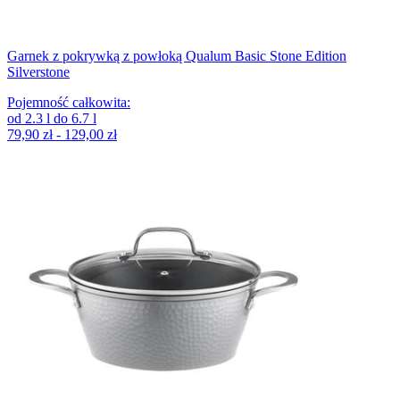
Garnek z pokrywką z powłoką Qualum Basic Stone Edition
Silverstone
Pojemność całkowita
:
od
2.3
l
do
6.7
l
79,90 zł - 129,00 zł