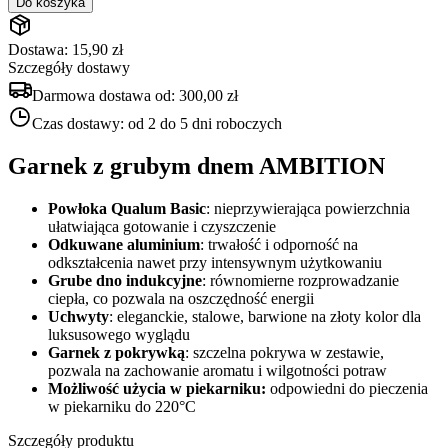
Do koszyka
Dostawa: 15,90 zł
Szczegóły dostawy
Darmowa dostawa od:
300,00 zł
Czas dostawy:
od 2 do 5 dni roboczych
Garnek z grubym dnem AMBITION
Powłoka Qualum Basic
: nieprzywierająca powierzchnia
ułatwiająca gotowanie i czyszczenie
Odkuwane aluminium
: trwałość i odporność na
odkształcenia nawet przy intensywnym użytkowaniu
Grube dno indukcyjne
: równomierne rozprowadzanie
ciepła, co pozwala na oszczędność energii
Uchwyty
: eleganckie, stalowe, barwione na złoty kolor dla
luksusowego wyglądu
Garnek z pokrywką
: szczelna pokrywa w zestawie,
pozwala na zachowanie aromatu i wilgotności potraw
Możliwość użycia w piekarniku:
odpowiedni do pieczenia
w piekarniku do 220°C
Szczegóły produktu