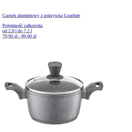
Garnek aluminiowy z pokrywką Graphite
Pojemność całkowita
:
od
2.9
l
do
7.2
l
79,90 zł - 99,90 zł