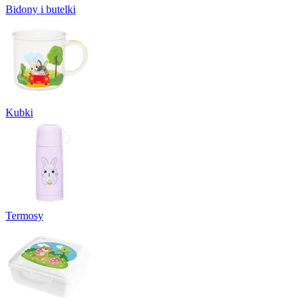
Bidony i butelki
Kubki
Termosy