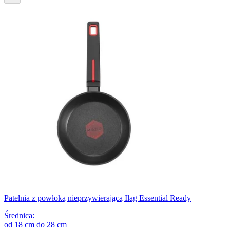
Patelnia z powłoką nieprzywierającą Ilag Essential Ready
Średnica
:
od
18
cm
do
28
cm