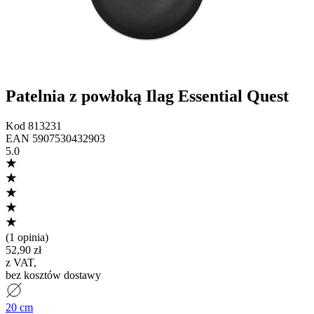
Patelnia z powłoką Ilag Essential Quest
Kod
813231
EAN
5907530432903
5.0
(
1 opinia
)
52,90 zł
z VAT
,
bez kosztów dostawy
20 cm