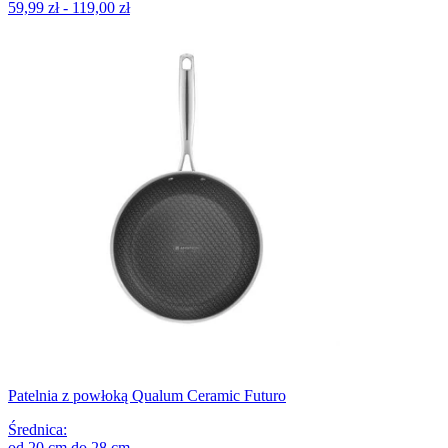
59,99 zł - 119,00 zł
Patelnia z powłoką Qualum Ceramic Futuro
Średnica
:
od
20
cm
do
28
cm