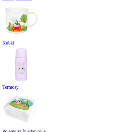
Kubki
Termosy
Pojemniki śniadaniowe