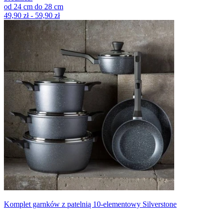
od
24
cm
do
28
cm
49,90 zł - 59,90 zł
Komplet garnków z patelnią 10-elementowy Silverstone