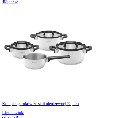
499,00 zł
Komplet garnków ze stali nierdzewnej Espero
Liczba sztuk
:
od
7
do
8