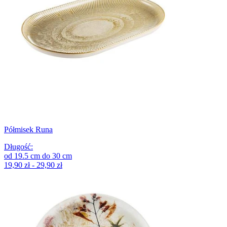
Półmisek Runa
Długość
:
od
19.5
cm
do
30
cm
19,90 zł - 29,90 zł