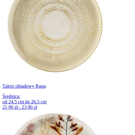
Talerz obiadowy Runa
Średnica
:
od
24.5
cm
do
26.5
cm
21,90 zł - 23,90 zł