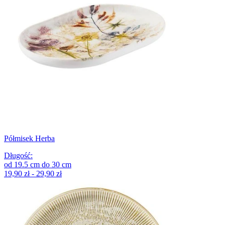
Półmisek Herba
Długość
:
od
19.5
cm
do
30
cm
19,90 zł - 29,90 zł