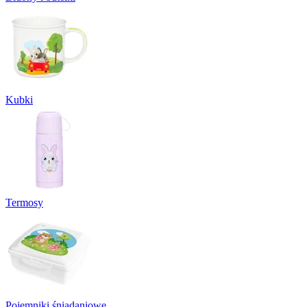
Kubki
Termosy
Pojemniki śniadaniowe