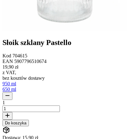
Słoik szklany Pastello
Kod
704615
EAN
5907796510674
19,90 zł
z VAT
,
bez kosztów dostawy
950 ml
650 ml
1
Do koszyka
Dostawa: 15,90 zł