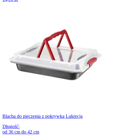
Blacha do pieczenia z pokrywką Lukrecja
Długość
:
od
36
cm
do
42
cm