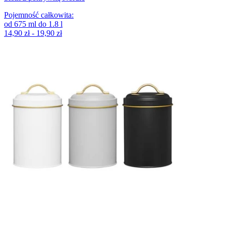
Pojemność całkowita
:
od
675
ml
do
1.8
l
14,90 zł - 19,90 zł